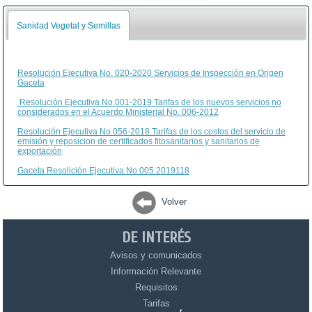
Sanidad Vegetal y Semillas
Resolución Ejecutiva No. 020-2020 Servicios de Inspección en Origen
Gaceta
Resolución Ejecutiva No.001-2019 Tarifas de los nuevos servicios no
considerados en el Acuerdo Ministerial No. 006-2012
Resolución Ejecutiva No.056-2018 Tarifas de los costos del servicio de
emisión y reposicion de certificados fitosanitarios y sanitarios de
exportación
Gaceta Resolición Ejecutiva No 005 2019118
Volver
DE INTERÉS
Avisos y comunicados
Información Relevante
Requisitos
Tarifas