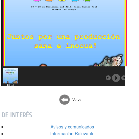
Block
Congreso
IPSA
2015
Volver
DE INTERÉS
Avisos y comunicados
Información Relevante