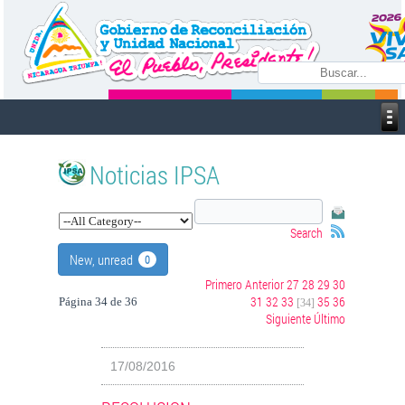
Noticias IPSA
Search
New, unread
0
Primero
Anterior
27
28
29
30
31
32
33
35
36
Página 34 de 36
[34]
Siguiente
Último
17/08/2016