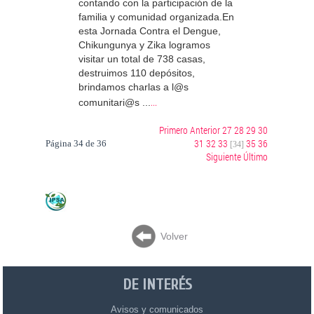
contando con la participación de la
familia y comunidad organizada.En
esta Jornada Contra el Dengue,
Chikungunya y Zika logramos
visitar un total de 738 casas,
destruimos 110 depósitos,
brindamos charlas a l@s
...
comunitari@s ...
Primero
Anterior
27
28
29
30
31
32
33
35
36
Página 34 de 36
[34]
Siguiente
Último
Volver
DE INTERÉS
Avisos y comunicados