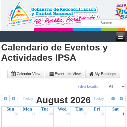
Calendario de Eventos y
Actividades IPSA
Calendar View
Event List View
My Bookings
Select Location:
August 2026
Today
Today
Sun
Mon
Tue
Wed
Thu
Fri
Sat
26
27
28
29
30
31
1